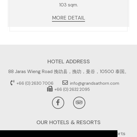
103 sqm.
MORE DETAIL
HOTEL ADDRESS
88 Jaras Wieng Road 挽叻县，挽叻，曼谷，10500 泰国。
info@grandsathorn.com
+66 (0) 2630 7006
+66 (0) 2632 2095
OUR HOTELS & RESORTS